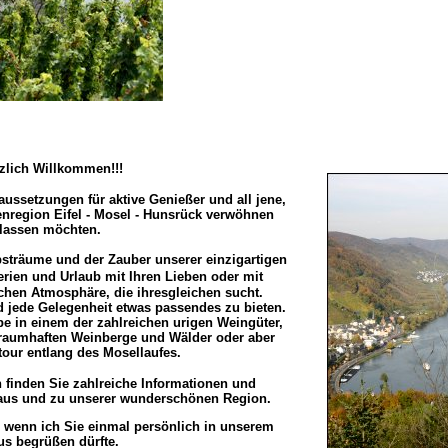
zlich Willkommen!!!
raussetzungen für aktive Genießer und all jene,
enregion Eifel - Mosel - Hunsrück verwöhnen
lassen möchten.
ubsträume und der Zauber unserer einzigartigen
erien und Urlaub mit Ihren Lieben oder mit
chen Atmosphäre, die ihresgleichen sucht.
d jede Gelegenheit etwas passendes zu bieten.
be in einem der zahlreichen urigen Weingüter,
raumhaften Weinberge und Wälder oder aber
tour entlang des Mosellaufes.
 finden Sie zahlreiche Informationen und
us und zu unserer wunderschönen Region.
, wenn ich Sie einmal persönlich in unserem
us begrüßen dürfte.