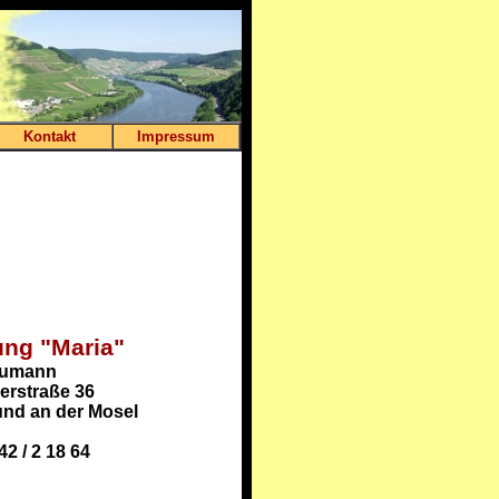
Kontakt
Impressum
ng "Maria"
eumann
rstraße 36
und an der Mosel
42 / 2 18 64